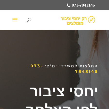
073-7843146
המלצות למשרדי יח"צ:
073-
7843146
יחסי ציבור