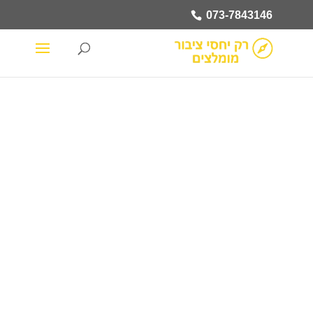
073-7843146
073-
7843146