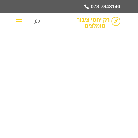
073-7843146
073-
7843146