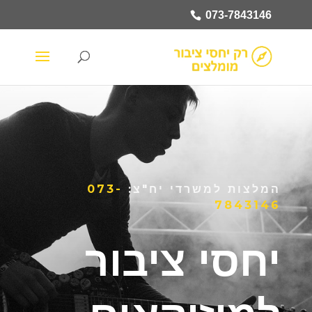
073-7843146
המלצות למשרדי יח"צ:
073-
7843146
יחסי ציבור