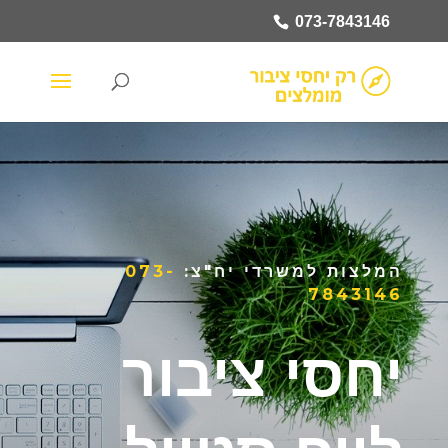
073-7843146
המלצות למשרדי יח"צ:
073-
7843146
יחסי ציבור