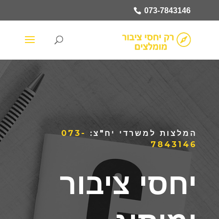
073-7843146
המלצות למשרדי יח"צ:
073-
7843146
יחסי ציבור