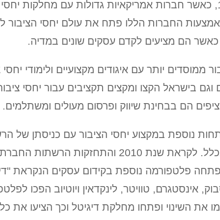
יחסי ציבור הגיעו לאירופה אחרי 1948, כאשר חברות אמריקאיות גדולות עם
מצעות החברות הללו פתח את עולם יחסי הציבור לאנ
כאשר הם מציעים לקדם עסקים שונים במדיה.
הפכו יחסי הציבור ממוסדים יותר עם איגודים מקצועיים ולימודי
גם בישראל הקצו ומקצים תקציבים עבור יחסי ציבור ו
רציפים הם בבחינת שיווק ופרסום מעולים ומשתלמים.
2000 נרשמה התפתחות נוספת במקצוע יחסי הציבור עם כניסת
דגש רב על סושיאל מדיה ואינטרנט בכלל. לקראת שנת 0
תחה פלטפורמה נוספת בקידום עסקים הנקראת "דיג
וק, אינסטגרם, טוויטר, לינקדאין ויוטיוב הפכו לפלט
מו את השינוי ופתחו מחלקת דיגיטל וכך הציעו את כ