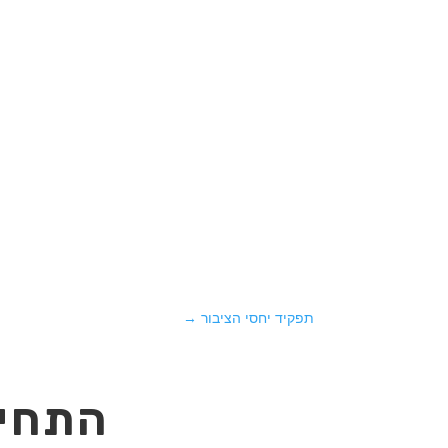
משרד יחסי ציבור בקליק
תפקיד יחסי הציבור
→
התחיל