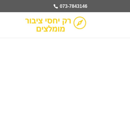
073-7843146
המלצות למשרדי יח"צ:
7843146